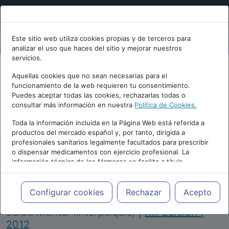
Este sitio web utiliza cookies propias y de terceros para
analizar el uso que haces del sitio y mejorar nuestros
servicios.
Aquellas cookies que no sean necesarias para el
funcionamiento de la web requieren tu consentimiento.
Puedes aceptar todas las cookies, rechazarlas todas o
consultar más información en nuestra
Política de Cookies.
PUBLICIDAD
Toda la información incluida en la Página Web está referida a
productos del mercado español y, por tanto, dirigida a
profesionales sanitarios legalmente facultados para prescribir
o dispensar medicamentos con ejercicio profesional. La
información técnica de los fármacos se facilita a título
meramente informativo, siendo responsabilidad de los
profesionales facultados prescribir medicamentos y decidir, en
Repositorio de Artículos
|
Congreso Virtual
cada caso concreto, el tratamiento más adecuado a las
Configurar cookies
Rechazar
Acepto
Internacional de Psiquiatría, Psicología y
necesidades del paciente.
Salud Mental (Interpsiquis)
|
XIII Edición |
2012