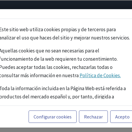
Psicología
Neurociencia
Bienestar
Congreso
Cursos
Este sitio web utiliza cookies propias y de terceros para
analizar el uso que haces del sitio y mejorar nuestros servicios.
Aquellas cookies que no sean necesarias para el
funcionamiento de la web requieren tu consentimiento.
Puedes aceptar todas las cookies, rechazarlas todas o
consultar más información en nuestra
Política de Cookies.
Toda la información incluida en la Página Web está referida a
productos del mercado español y, por tanto, dirigida a
profesionales sanitarios legalmente facultados para
prescribir o dispensar medicamentos con ejercicio
PUBLICIDAD
Configurar cookies
Rechazar
Acepto
profesional. La información técnica de los fármacos se facilita
a título meramente informativo, siendo responsabilidad de