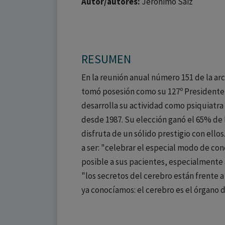
Autor/autores:
Jerónimo Saiz
RESUMEN
En la reunión anual número 151 de la ar
tomó posesión como su 127º Presidente e
desarrolla su actividad como psiquiatra 
desde 1987. Su elección ganó el 65% de 
disfruta de un sólido prestigio con ellos
a ser: "celebrar el especial modo de con
posible a sus pacientes, especialmente a
"los secretos del cerebro están frente
ya conocíamos: el cerebro es el órgano de