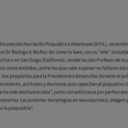
chiconocida Asociación Psiquiátrica Americana (A.P.A.), recien
l Dr. Rodrigo A. Muñoz. Así como lo leen, con su "eñe" incluida
clínico en San Diego (California), donde ha sido Profesor de la 
los votos emitidos, entre los que cabe suponer no faltaron los 
. Sus propósitos para la Presidencia a desarrollar durante el pró
ocimiento, actitudes y destrezas que capacitan al psiquiatra cl
 los más desfavorecidos", junto con esforzarse por perfeccionar 
 a nosotros. Las potentes tecnologías en neuroquímica, imagen
 la psiquiatría".