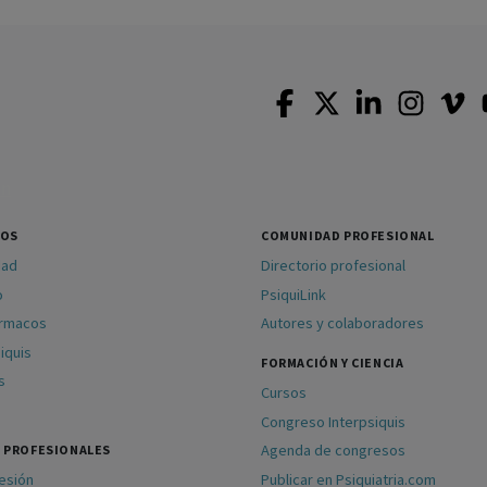
SOS
COMUNIDAD PROFESIONAL
dad
Directorio profesional
o
PsiquiLink
ármacos
Autores y colaboradores
iquis
FORMACIÓN Y CIENCIA
s
Cursos
Congreso Interpsiquis
Agenda de congresos
 PROFESIONALES
sesión
Publicar en Psiquiatria.com