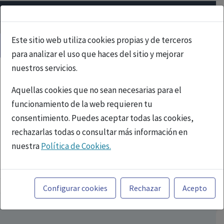
Este sitio web utiliza cookies propias y de terceros
para analizar el uso que haces del sitio y mejorar
nuestros servicios.
Aquellas cookies que no sean necesarias para el
funcionamiento de la web requieren tu
consentimiento. Puedes aceptar todas las cookies,
rechazarlas todas o consultar más información en
nuestra
Política de Cookies.
PUBLICIDAD
Toda la información incluida en la Página Web está
referida a productos del mercado español y, por
Configurar cookies
Rechazar
Acepto
tanto, dirigida a profesionales sanitarios legalmente
facultados para prescribir o dispensar medicamentos