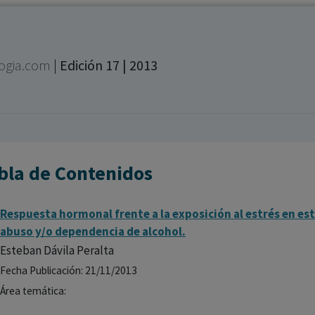
los profesionales facultados prescribir medicamentos y
decidir, en cada caso concreto, el tratamiento más adecuado
a las necesidades del paciente.
logia.com
|
Edición 17 | 2013
bla de Contenidos
Respuesta hormonal frente a la exposición al estrés en est
abuso y/o dependencia de alcohol.
Esteban Dávila Peralta
Fecha Publicación: 21/11/2013
Área temática: