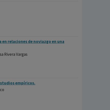
ia en relaciones de noviazgo en una
lsa Rivera Vargas
estudios empíricos.
zco