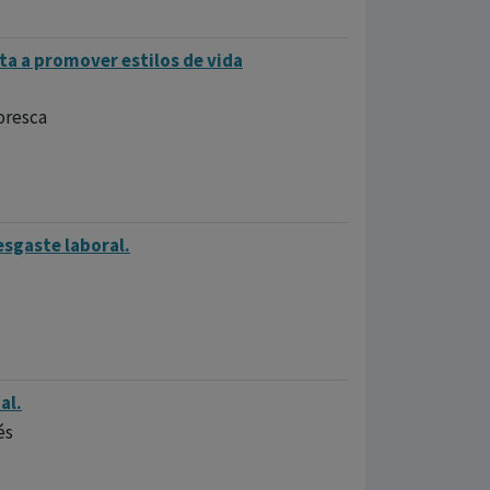
ta a promover estilos de vida
oresca
esgaste laboral.
al.
és