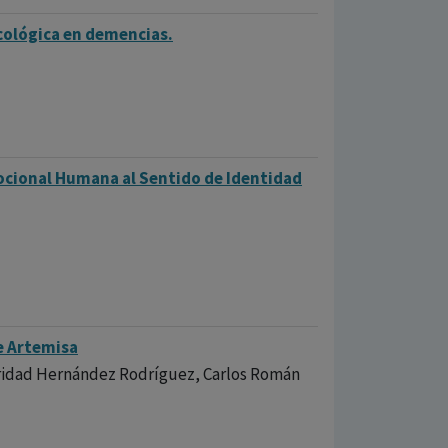
icológica en demencias.
ocional Humana al Sentido de Identidad
de Artemisa
 Caridad Hernández Rodríguez, Carlos Román