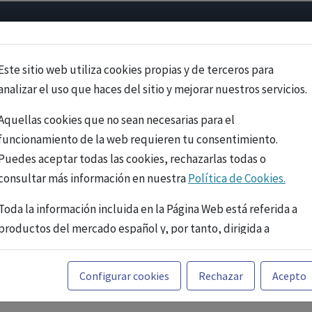
Psicología
Neurociencia
Bienestar
Congreso
Cursos
Este sitio web utiliza cookies propias y de terceros para
analizar el uso que haces del sitio y mejorar nuestros servicios.
Aquellas cookies que no sean necesarias para el
funcionamiento de la web requieren tu consentimiento.
Puedes aceptar todas las cookies, rechazarlas todas o
consultar más información en nuestra
Política de Cookies.
Toda la información incluida en la Página Web está referida a
productos del mercado español y, por tanto, dirigida a
profesionales sanitarios legalmente facultados para
prescribir o dispensar medicamentos con ejercicio
PUBLICIDAD
Configurar cookies
Rechazar
Acepto
profesional. La información técnica de los fármacos se facilita
a título meramente informativo, siendo responsabilidad de