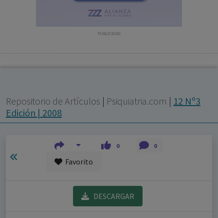
con ejercicio profesional. La información técnica de los
fármacos se facilita a título meramente informativo,
siendo responsabilidad de los profesionales
PUBLICIDAD
facultados prescribir medicamentos y decidir, en cada
caso concreto, el tratamiento más adecuado a las
necesidades del paciente.
Repositorio de Artículos
|
Psiquiatria.com
|
12 Nº3
Edición | 2008
0
0
Favorito
DESCARGAR