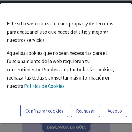
Este sitio web utiliza cookies propias y de terceros
para analizar el uso que haces del sitio y mejorar
nuestros servicios.
Aquellas cookies que no sean necesarias para el
funcionamiento de la web requieren tu
consentimiento. Puedes aceptar todas las cookies,
rechazarlas todas o consultar más información en
nuestra
Política de Cookies.
Toda la información incluida en la Página Web está
referida a productos del mercado español y, por
Configurar cookies
Rechazar
Acepto
tanto, dirigida a profesionales sanitarios legalmente
facultados para prescribir o dispensar medicamentos