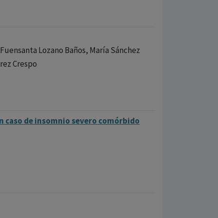
, Fuensanta Lozano Baños, María Sánchez
rez Crespo
un caso de insomnio severo comórbido