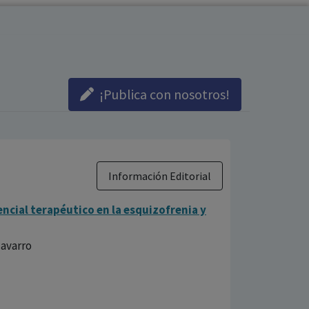
¡Publica con nosotros!
Información Editorial
cial terapéutico en la esquizofrenia y
Navarro