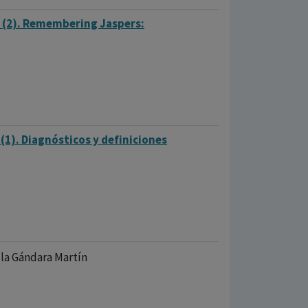
y (2). Remembering Jaspers:
(1). Diagnósticos y definiciones
 la Gándara Martín