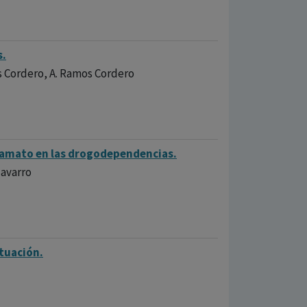
s.
mos Cordero, A. Ramos Cordero
tamato en las drogodependencias.
Navarro
ctuación.