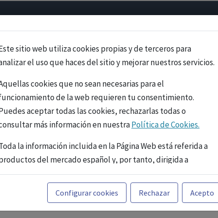
Psicología
Neurociencia
Bienestar
Congreso
Cursos
Este sitio web utiliza cookies propias y de terceros para
analizar el uso que haces del sitio y mejorar nuestros servicios.
Aquellas cookies que no sean necesarias para el
funcionamiento de la web requieren tu consentimiento.
Puedes aceptar todas las cookies, rechazarlas todas o
consultar más información en nuestra
Política de Cookies.
Toda la información incluida en la Página Web está referida a
productos del mercado español y, por tanto, dirigida a
profesionales sanitarios legalmente facultados para
prescribir o dispensar medicamentos con ejercicio
PUBLICIDAD
Configurar cookies
Rechazar
Acepto
profesional. La información técnica de los fármacos se facilita
a título meramente informativo, siendo responsabilidad de