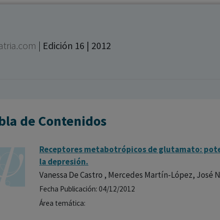
los profesionales facultados prescribir medicamentos y
decidir, en cada caso concreto, el tratamiento más adecuado
a las necesidades del paciente.
iatria.com
|
Edición 16 | 2012
bla de Contenidos
Receptores metabotrópicos de glutamato: poten
la depresión.
Vanessa De Castro , Mercedes Martín-López, José 
Fecha Publicación: 04/12/2012
Área temática: