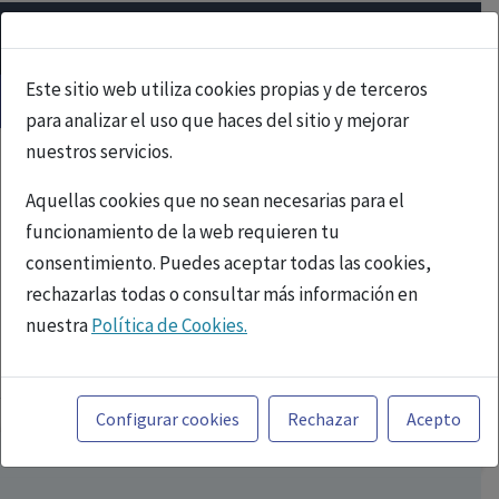
Este sitio web utiliza cookies propias y de terceros
para analizar el uso que haces del sitio y mejorar
nuestros servicios.
Aquellas cookies que no sean necesarias para el
funcionamiento de la web requieren tu
consentimiento. Puedes aceptar todas las cookies,
rechazarlas todas o consultar más información en
nuestra
Política de Cookies.
PUBLICIDAD
Toda la información incluida en la Página Web está
referida a productos del mercado español y, por
Configurar cookies
Rechazar
Acepto
tanto, dirigida a profesionales sanitarios legalmente
facultados para prescribir o dispensar medicamentos