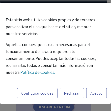
Este sitio web utiliza cookies propias y de terceros
para analizar el uso que haces del sitio y mejorar
nuestros servicios.
Aquellas cookies que no sean necesarias para el
funcionamiento de la web requieren tu
consentimiento. Puedes aceptar todas las cookies,
rechazarlas todas o consultar más información en
nuestra
Política de Cookies.
Toda la información incluida en la Página Web está
referida a productos del mercado español y, por
Configurar cookies
Rechazar
Acepto
tanto, dirigida a profesionales sanitarios legalmente
facultados para prescribir o dispensar medicamentos