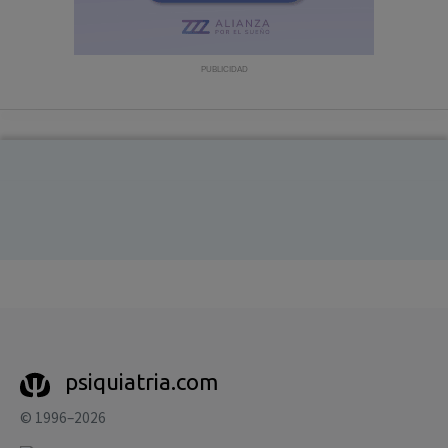
con ejercicio profesional. La información técnica de los
fármacos se facilita a título meramente informativo,
siendo responsabilidad de los profesionales
PUBLICIDAD
facultados prescribir medicamentos y decidir, en cada
caso concreto, el tratamiento más adecuado a las
necesidades del paciente.
psiquiatria.com
© 1996–2026