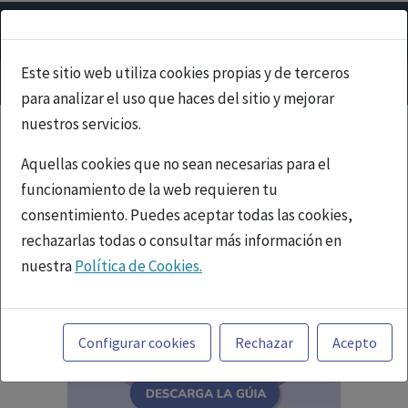
Este sitio web utiliza cookies propias y de terceros
para analizar el uso que haces del sitio y mejorar
nuestros servicios.
Aquellas cookies que no sean necesarias para el
funcionamiento de la web requieren tu
consentimiento. Puedes aceptar todas las cookies,
rechazarlas todas o consultar más información en
nuestra
Política de Cookies.
Toda la información incluida en la Página Web está
referida a productos del mercado español y, por
Configurar cookies
Rechazar
Acepto
tanto, dirigida a profesionales sanitarios legalmente
facultados para prescribir o dispensar medicamentos