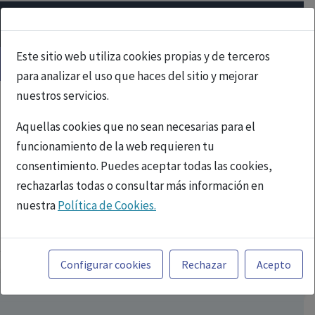
Este sitio web utiliza cookies propias y de terceros
para analizar el uso que haces del sitio y mejorar
nuestros servicios.
Aquellas cookies que no sean necesarias para el
funcionamiento de la web requieren tu
consentimiento. Puedes aceptar todas las cookies,
rechazarlas todas o consultar más información en
nuestra
Política de Cookies.
PUBLICIDAD
Toda la información incluida en la Página Web está
referida a productos del mercado español y, por
Configurar cookies
Rechazar
Acepto
tanto, dirigida a profesionales sanitarios legalmente
facultados para prescribir o dispensar medicamentos