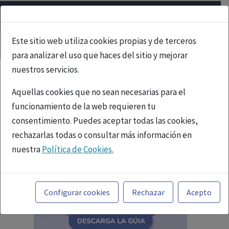
Este sitio web utiliza cookies propias y de terceros
para analizar el uso que haces del sitio y mejorar
nuestros servicios.
Aquellas cookies que no sean necesarias para el
funcionamiento de la web requieren tu
consentimiento. Puedes aceptar todas las cookies,
rechazarlas todas o consultar más información en
nuestra
Política de Cookies.
Toda la información incluida en la Página Web está
referida a productos del mercado español y, por
Configurar cookies
Rechazar
Acepto
tanto, dirigida a profesionales sanitarios legalmente
facultados para prescribir o dispensar medicamentos