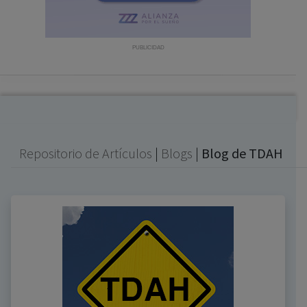
con ejercicio profesional. La información técnica de los
fármacos se facilita a título meramente informativo,
siendo responsabilidad de los profesionales
PUBLICIDAD
facultados prescribir medicamentos y decidir, en cada
caso concreto, el tratamiento más adecuado a las
necesidades del paciente.
Repositorio de Artículos
|
Blogs
|
Blog de TDAH