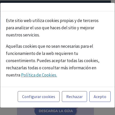
Este sitio web utiliza cookies propias y de terceros
para analizar el uso que haces del sitio y mejorar
nuestros servicios.
Aquellas cookies que no sean necesarias para el
funcionamiento de la web requieren tu
consentimiento. Puedes aceptar todas las cookies,
rechazarlas todas o consultar más información en
nuestra
Política de Cookies.
Toda la información incluida en la Página Web está
referida a productos del mercado español y, por
Configurar cookies
Rechazar
Acepto
tanto, dirigida a profesionales sanitarios legalmente
facultados para prescribir o dispensar medicamentos