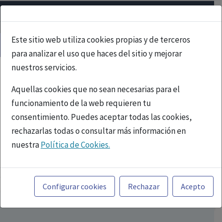
Este sitio web utiliza cookies propias y de terceros
para analizar el uso que haces del sitio y mejorar
nuestros servicios.
Aquellas cookies que no sean necesarias para el
funcionamiento de la web requieren tu
consentimiento. Puedes aceptar todas las cookies,
rechazarlas todas o consultar más información en
nuestra
Política de Cookies.
PUBLICIDAD
Toda la información incluida en la Página Web está
referida a productos del mercado español y, por
Configurar cookies
Rechazar
Acepto
tanto, dirigida a profesionales sanitarios legalmente
facultados para prescribir o dispensar medicamentos