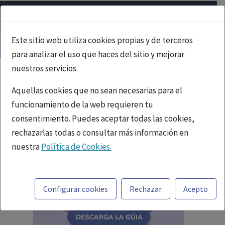
Este sitio web utiliza cookies propias y de terceros
para analizar el uso que haces del sitio y mejorar
nuestros servicios.
Aquellas cookies que no sean necesarias para el
funcionamiento de la web requieren tu
consentimiento. Puedes aceptar todas las cookies,
rechazarlas todas o consultar más información en
nuestra
Política de Cookies.
Toda la información incluida en la Página Web está
referida a productos del mercado español y, por
Configurar cookies
Rechazar
Acepto
tanto, dirigida a profesionales sanitarios legalmente
facultados para prescribir o dispensar medicamentos