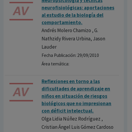
Neuropsicología y técnicas
neurofisiológicas: aportaciones
al estudio de la biología del
comportamiento.
Andrés Molero Chamizo , G.
Nathzidy Rivera Urbina, Jason
Lauder
Fecha Publicación: 29/09/2010
Área temática:
Reflexiones en torno a las
dificultades de aprendizaje en
niños en situación de riesgos
biológicos que no impresionan
con déficit intelectual.
Olga Lidia Núñez Rodríguez ,
Cristian Ángel Luis Gómez Cardoso