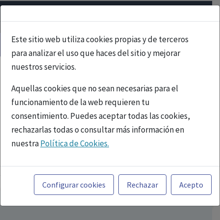
Este sitio web utiliza cookies propias y de terceros
para analizar el uso que haces del sitio y mejorar
nuestros servicios.
Aquellas cookies que no sean necesarias para el
funcionamiento de la web requieren tu
consentimiento. Puedes aceptar todas las cookies,
rechazarlas todas o consultar más información en
nuestra
Política de Cookies.
PUBLICIDAD
Toda la información incluida en la Página Web está
referida a productos del mercado español y, por
Configurar cookies
Rechazar
Acepto
tanto, dirigida a profesionales sanitarios legalmente
facultados para prescribir o dispensar medicamentos