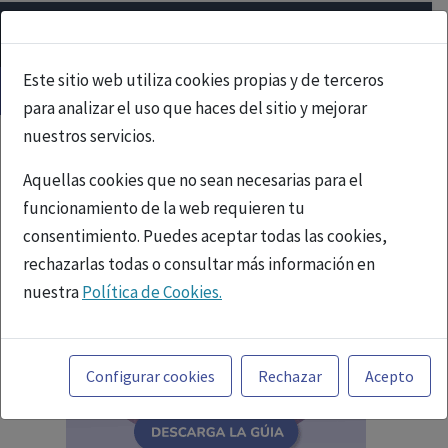
Este sitio web utiliza cookies propias y de terceros
para analizar el uso que haces del sitio y mejorar
nuestros servicios.
Aquellas cookies que no sean necesarias para el
funcionamiento de la web requieren tu
consentimiento. Puedes aceptar todas las cookies,
rechazarlas todas o consultar más información en
nuestra
Política de Cookies.
Toda la información incluida en la Página Web está
referida a productos del mercado español y, por
Configurar cookies
Rechazar
Acepto
tanto, dirigida a profesionales sanitarios legalmente
facultados para prescribir o dispensar medicamentos