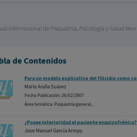
los profesionales facultados prescribir medicamentos y
decidir, en cada caso concreto, el tratamiento más adecuado
a las necesidades del paciente.
ual Internacional de Psiquiatría, Psicología y Salud Ment
bla de Contenidos
Para un modelo explicativo del filicidio como c
Mario Araña Suárez
Fecha Publicación: 26/02/2007
Área temática: Psiquiatría general , .
¿Posee interioridad el paciente esquizofrénico?
Jose Manuel García Arroyo