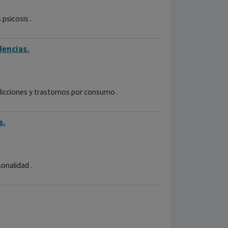
 psicosis .
dencias.
dicciones y trastornos por consumo .
s.
sonalidad .