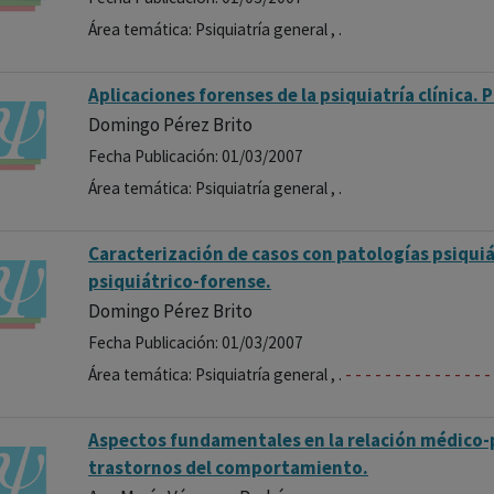
Área temática: Psiquiatría general , .
Aplicaciones forenses de la psiquiatría clínica. 
Domingo Pérez Brito
Fecha Publicación: 01/03/2007
Área temática: Psiquiatría general , .
Caracterización de casos con patologías psiquiá
psiquiátrico-forense.
Domingo Pérez Brito
Fecha Publicación: 01/03/2007
-
-
-
-
-
-
-
-
-
-
-
-
-
-
-
Área temática: Psiquiatría general , .
Aspectos fundamentales en la relación médico-
trastornos del comportamiento.