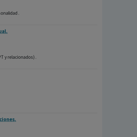
sonalidad .
ual.
PT y relacionados) .
ciones.