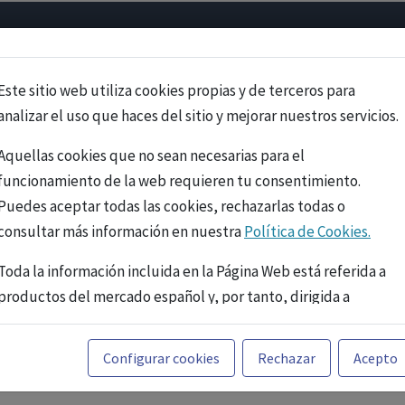
Psicología
Neurociencia
Bienestar
Congreso
Cursos
Este sitio web utiliza cookies propias y de terceros para
analizar el uso que haces del sitio y mejorar nuestros servicios.
Aquellas cookies que no sean necesarias para el
funcionamiento de la web requieren tu consentimiento.
Puedes aceptar todas las cookies, rechazarlas todas o
consultar más información en nuestra
Política de Cookies.
Toda la información incluida en la Página Web está referida a
productos del mercado español y, por tanto, dirigida a
profesionales sanitarios legalmente facultados para
prescribir o dispensar medicamentos con ejercicio
PUBLICIDAD
Configurar cookies
Rechazar
Acepto
profesional. La información técnica de los fármacos se facilita
a título meramente informativo, siendo responsabilidad de