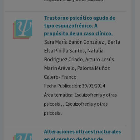
Trastorno psicótico agudo de
tipo esquizofrénico. A
propósito de un caso clínico.
Sara María Bañón González , Berta
Elsa Pinilla Santos, Natalia
Rodriguez Criado, Arturo Jesús
Marín Arévalo, Paloma Muñoz
Calero- Franco
Fecha Publicación: 30/03/2014
Área temática: Esquizofrenia y otras
psicosis , , Esquizofrenia y otras
psicosis .
Alteraciones ultraestructurales
en el cerebro de fetos de