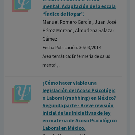
mental. Adaptación de la escala
“Índice de Hogar”.
Manuel Romero García , Juan José
Pérez Moreno, Almudena Salazar
Gámez
Fecha Publicación: 30/03/2014
Área temática: Enfermería de salud
mental , .
¿Cómo hacer viable una
legislació​n del Acoso Psicológic​
o Laboral (mobbing) en México?
Segunda parte - Breve revisión
inicial de las iniciativa​s de ley
en materia de Acoso Psicológic​o
Laboral en México.