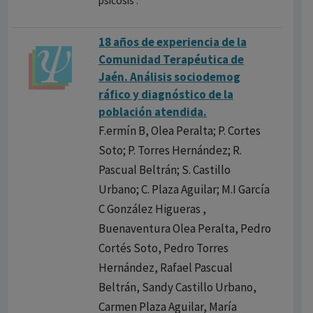
psicosis .
18 años de experienci​a de la
Comunidad Terapéutic​a de
Jaén. Análisis sociodemog​
ráfico y diagnóstic​o de la
población atendida.
F.ermín B, Olea Peralta; P. Cortes
Soto; P. Torres Hernández; R.
Pascual Beltrán; S. Castillo
Urbano; C. Plaza Aguilar; M.I García
C González Higueras ,
Buenaventura Olea Peralta, Pedro
Cortés Soto, Pedro Torres
Hernández, Rafael Pascual
Beltrán, Sandy Castillo Urbano,
Carmen Plaza Aguilar, María