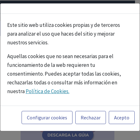
Este sitio web utiliza cookies propias y de terceros
para analizar el uso que haces del sitio y mejorar
nuestros servicios.
Aquellas cookies que no sean necesarias para el
funcionamiento de la web requieren tu
consentimiento. Puedes aceptar todas las cookies,
rechazarlas todas o consultar más información en
nuestra
Política de Cookies.
Toda la información incluida en la Página Web está
referida a productos del mercado español y, por
Configurar cookies
Rechazar
Acepto
tanto, dirigida a profesionales sanitarios legalmente
facultados para prescribir o dispensar medicamentos