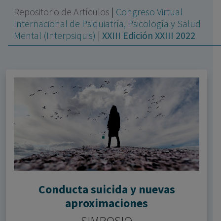
con ejercicio profesional. La información técnica de los
Repositorio de Artículos
|
Congreso Virtual
fármacos se facilita a título meramente informativo,
Internacional de Psiquiatría, Psicología y Salud
siendo responsabilidad de los profesionales
Mental (Interpsiquis)
|
XXIII Edición XXIII 2022
facultados prescribir medicamentos y decidir, en cada
caso concreto, el tratamiento más adecuado a las
necesidades del paciente.
Conducta suicida y nuevas
aproximaciones
SIMPOSIO