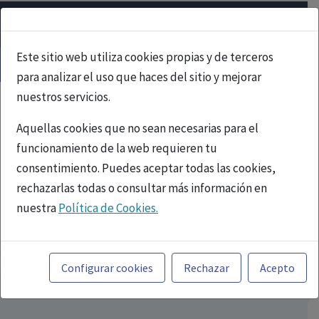
Este sitio web utiliza cookies propias y de terceros
para analizar el uso que haces del sitio y mejorar
nuestros servicios.
Aquellas cookies que no sean necesarias para el
funcionamiento de la web requieren tu
consentimiento. Puedes aceptar todas las cookies,
rechazarlas todas o consultar más información en
nuestra
Política de Cookies.
PUBLICIDAD
Toda la información incluida en la Página Web está
referida a productos del mercado español y, por
Configurar cookies
Rechazar
Acepto
tanto, dirigida a profesionales sanitarios legalmente
facultados para prescribir o dispensar medicamentos