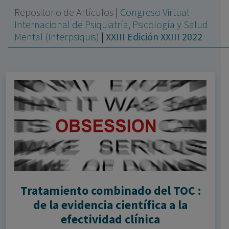
con ejercicio profesional. La información técnica de los
Repositorio de Artículos
|
Congreso Virtual
fármacos se facilita a título meramente informativo,
Internacional de Psiquiatría, Psicología y Salud
siendo responsabilidad de los profesionales
Mental (Interpsiquis)
|
XXIII Edición XXIII 2022
facultados prescribir medicamentos y decidir, en cada
caso concreto, el tratamiento más adecuado a las
necesidades del paciente.
Tratamiento combinado del TOC :
de la evidencia científica a la
efectividad clínica