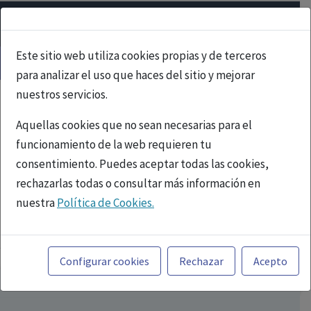
Este sitio web utiliza cookies propias y de terceros
para analizar el uso que haces del sitio y mejorar
nuestros servicios.
Aquellas cookies que no sean necesarias para el
funcionamiento de la web requieren tu
consentimiento. Puedes aceptar todas las cookies,
rechazarlas todas o consultar más información en
nuestra
Política de Cookies.
PUBLICIDAD
Toda la información incluida en la Página Web está
referida a productos del mercado español y, por
Configurar cookies
Rechazar
Acepto
tanto, dirigida a profesionales sanitarios legalmente
facultados para prescribir o dispensar medicamentos