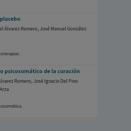
 placebo
uel Álvarez Romero, José Manuel González
coterapias .
so psicosomático de la curación
lvarez Romero, José Ignacio Del Pino
-Arza
icosomática .