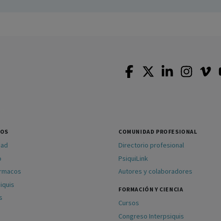
SOS
COMUNIDAD PROFESIONAL
dad
Directorio profesional
o
PsiquiLink
ármacos
Autores y colaboradores
iquis
FORMACIÓN Y CIENCIA
s
Cursos
Congreso Interpsiquis