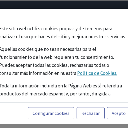
Psicología
Neurociencia
Bienestar
Congreso
Cursos
Este sitio web utiliza cookies propias y de terceros para
analizar el uso que haces del sitio y mejorar nuestros servicios.
Aquellas cookies que no sean necesarias para el
funcionamiento de la web requieren tu consentimiento.
Puedes aceptar todas las cookies, rechazarlas todas o
consultar más información en nuestra
Política de Cookies.
Toda la información incluida en la Página Web está referida a
productos del mercado español y, por tanto, dirigida a
profesionales sanitarios legalmente facultados para
prescribir o dispensar medicamentos con ejercicio
PUBLICIDAD
Configurar cookies
Rechazar
Acepto
profesional. La información técnica de los fármacos se facilita
a título meramente informativo, siendo responsabilidad de