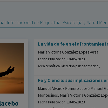
los profesionales facultados prescribir medicamentos y
decidir, en cada caso concreto, el tratamiento más adecuado
a las necesidades del paciente.
al Internacional de Psiquiatría, Psicología y Salud Ment
La vida de fe en el afrontamien
María Victoria González López-Arza
Fecha Publicación: 18/05/2023
Área temática: Medicina psicosomática , .
Fe y Ciencia: sus implicaciones en
Manuel Álvarez Romero , José Manuel Gon
Montesinos, María Victoria González Lóp
placebo
Fecha Publicación: 18/05/2023