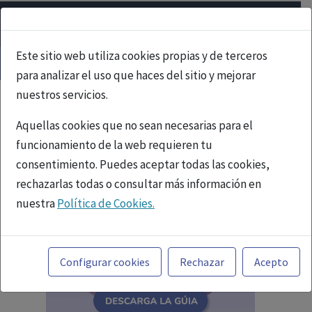
Este sitio web utiliza cookies propias y de terceros
para analizar el uso que haces del sitio y mejorar
nuestros servicios.
Aquellas cookies que no sean necesarias para el
funcionamiento de la web requieren tu
consentimiento. Puedes aceptar todas las cookies,
rechazarlas todas o consultar más información en
nuestra
Política de Cookies.
Toda la información incluida en la Página Web está
referida a productos del mercado español y, por
Configurar cookies
Rechazar
Acepto
tanto, dirigida a profesionales sanitarios legalmente
facultados para prescribir o dispensar medicamentos