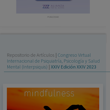
con ejercicio profesional. La información técnica de los
fármacos se facilita a título meramente informativo,
siendo responsabilidad de los profesionales
PUBLICIDAD
facultados prescribir medicamentos y decidir, en cada
caso concreto, el tratamiento más adecuado a las
necesidades del paciente.
Repositorio de Artículos
|
Congreso Virtual
Internacional de Psiquiatría, Psicología y Salud
Mental (Interpsiquis)
|
XXIV Edición XXIV 2023