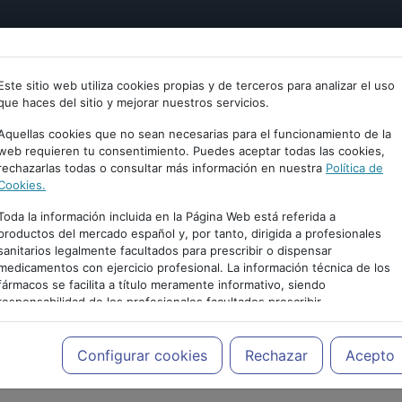
tría
Psicología
Neurociencia
Bienestar
Congreso
Este sitio web utiliza cookies propias y de terceros para analizar el uso
que haces del sitio y mejorar nuestros servicios.
Aquellas cookies que no sean necesarias para el funcionamiento de la
web requieren tu consentimiento. Puedes aceptar todas las cookies,
rechazarlas todas o consultar más información en nuestra
Política de
Cookies.
Toda la información incluida en la Página Web está referida a
productos del mercado español y, por tanto, dirigida a profesionales
sanitarios legalmente facultados para prescribir o dispensar
medicamentos con ejercicio profesional. La información técnica de los
fármacos se facilita a título meramente informativo, siendo
responsabilidad de los profesionales facultados prescribir
PUBLICIDAD
medicamentos y decidir, en cada caso concreto, el tratamiento más
adecuado a las necesidades del paciente.
Configurar cookies
Rechazar
Acepto