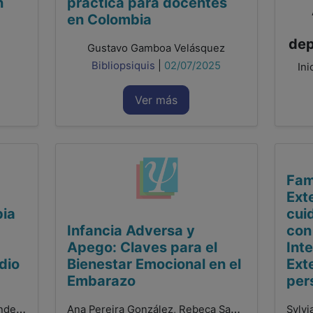
n
práctica para docentes
en Colombia
dep
Gustavo Gamboa Velásquez
Bibliopsiquis
|
02/07/2025
Ini
Ver más
Fam
Ext
pia
cui
Infancia Adversa y
con
Apego: Claves para el
Int
dio
Bienestar Emocional en el
Ext
Embarazo
per
Valeria Patricia Villarino Hernández, Romina Peraza Perera, Ivan Zebenzui Moreno González, Raquel De León Hernández, Beatriz Regina Prieto Gallo
Ana Pereira González, Rebeca Santamaría Gutiez, Francisco González Sala, Laura Lacomba Trejo