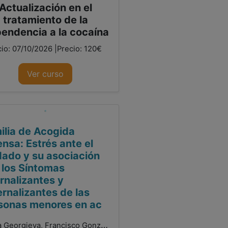
Actualización en el
tratamiento de la
endencia a la cocaína
cio: 07/10/2026 |Precio: 120€
Ver curso
ilia de Acogida
ensa: Estrés ante el
dado y su asociación
 los Síntomas
ernalizantes y
ernalizantes de las
sonas menores en ac
Sylvia Georgieva, Francisco González Sala, Laura Lacomba-Trejo