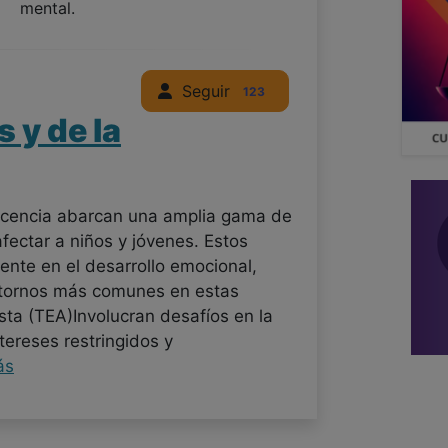
mental.
Seguir
123
s y de la
lescencia abarcan una amplia gama de
fectar a niños y jóvenes. Estos
mente en el desarrollo emocional,
astornos más comunes en estas
ista (TEA)Involucran desafíos en la
ntereses restringidos y
ás