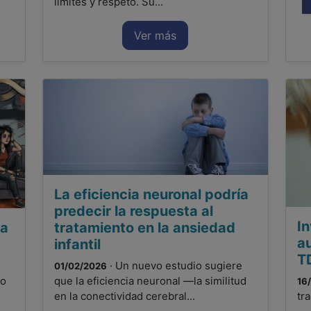
límites y respeto. Su...
Ver más
La eficiencia neuronal podría
predecir la respuesta al
In
la
tratamiento en la ansiedad
a
infantil
T
· Un nuevo estudio sugiere
01/02/2026
no
que la eficiencia neuronal —la similitud
16
en la conectividad cerebral...
tr