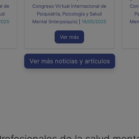
al de
Congreso Virtual Internacional de
Cong
lud
Psiquiatría, Psicología y Salud
Ps
2025
Mental (Interpsiquis)
|
18/05/2025
Ment
Ver más
Ver más noticias y artículos
rofesionales de la salud ment