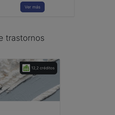
Ver más
re trastornos
a
12,2 créditos