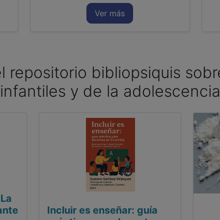
Ver más
l repositorio bibliopsiquis sob
infantiles y de la adolescenci
 La
ante
Incluir es enseñar: guía