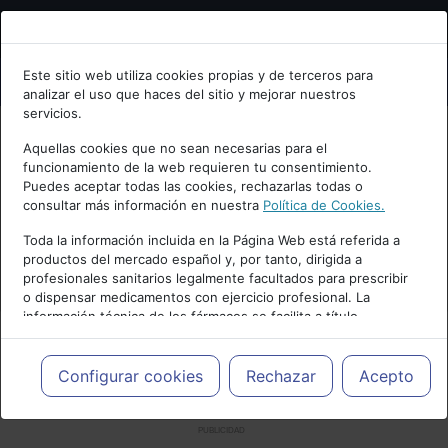
Bienvenid@ a psiquiatria.com
Este sitio web utiliza cookies propias y de terceros para
analizar el uso que haces del sitio y mejorar nuestros
Escribe tu Email
servicios.
Aquellas cookies que no sean necesarias para el
funcionamiento de la web requieren tu consentimiento.
Accede o regístrate con tu email.
Puedes aceptar todas las cookies, rechazarlas todas o
consultar más información en nuestra
Política de Cookies.
Toda la información incluida en la Página Web está referida a
productos del mercado español y, por tanto, dirigida a
Cancelar
profesionales sanitarios legalmente facultados para prescribir
o dispensar medicamentos con ejercicio profesional. La
información técnica de los fármacos se facilita a título
meramente informativo, siendo responsabilidad de los
profesionales facultados prescribir medicamentos y decidir, en
cada caso concreto, el tratamiento más adecuado a las
Configurar cookies
Rechazar
Acepto
necesidades del paciente.
PUBLICIDAD