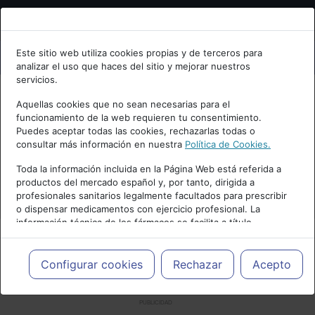
Bienvenid@ a psiquiatria.com
Este sitio web utiliza cookies propias y de terceros para
analizar el uso que haces del sitio y mejorar nuestros
Escribe tu Email
servicios.
Aquellas cookies que no sean necesarias para el
funcionamiento de la web requieren tu consentimiento.
Accede o regístrate con tu email.
Puedes aceptar todas las cookies, rechazarlas todas o
consultar más información en nuestra
Política de Cookies.
Toda la información incluida en la Página Web está referida a
productos del mercado español y, por tanto, dirigida a
Cancelar
profesionales sanitarios legalmente facultados para prescribir
o dispensar medicamentos con ejercicio profesional. La
información técnica de los fármacos se facilita a título
meramente informativo, siendo responsabilidad de los
profesionales facultados prescribir medicamentos y decidir, en
cada caso concreto, el tratamiento más adecuado a las
Configurar cookies
Rechazar
Acepto
necesidades del paciente.
PUBLICIDAD