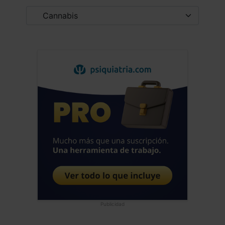
de la cronicidad humana, que es nuestra
misma naturaleza, busquemos aquella
que mas se repite y que está
frecuentemente debajo de la cronicidad
y siempre he tenido al mejor candidato,
que es el TDAH. Cierto es, que hay
muchos intereses para que no
encontremos la aguja, porque da mucho
trabajo a todas las especialidades de la
medicina moderna personalizada,
también de consumo y ultra procesada.
Saludos alegres del neandertal
hiperactivo de Sevilla
Jose Luis Frias Pulido
Médico - España
Fecha: 16/10/2025
Publicidad