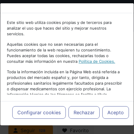
Bienvenid@ a psiquiatria.com
Este sitio web utiliza cookies propias y de terceros para
analizar el uso que haces del sitio y mejorar nuestros
Escribe tu Email
servicios.
Aquellas cookies que no sean necesarias para el
funcionamiento de la web requieren tu consentimiento.
Accede o regístrate con tu email.
Puedes aceptar todas las cookies, rechazarlas todas o
consultar más información en nuestra
Política de Cookies.
PUBLICIDAD
Toda la información incluida en la Página Web está referida a
productos del mercado español y, por tanto, dirigida a
Cancelar
profesionales sanitarios legalmente facultados para prescribir
o dispensar medicamentos con ejercicio profesional. La
información técnica de los fármacos se facilita a título
meramente informativo, siendo responsabilidad de los
profesionales facultados prescribir medicamentos y decidir, en
Actualidad y Artículos
|
Adicciones y
cada caso concreto, el tratamiento más adecuado a las
Configurar cookies
Rechazar
Acepto
necesidades del paciente.
trastornos por consumo
Seguir
Favorito
128