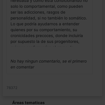
heredada y como está condicionando no
solo lo comportamental, como pueden
ser las adicciones, rasgos de
personalidad, si no también lo somático.
Lo que podría ayudarnos a entender
quienes por su comportamiento, su
cronicidades precoces, donde incluiría
por supuesto la de sus progenitores,
quienes conformarían al grupo de
personas, que desde su nacimiento, son
mas vulnerables a desarrollar
No hay ningun comentario, se el primero
determinadas cronicidades por su
en comentar
naturaleza genética, lo que nos serviría
para hacer de verdad un trabajo de
prevención evitando muchos daños y
78372
sufrimientos, pero sobretodo nos
ayudaría a entender la misma cronicidad
humana, a encontrar la aguja en el pajar
Áreas tematicas