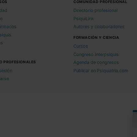
SOS
COMUNIDAD PROFESIONAL
idad
Directorio profesional
io
PsiquiLink
ármacos
Autores y colaboradores
siquis
FORMACIÓN Y CIENCIA
as
Cursos
Congreso Interpsiquis
O PROFESIONALES
Agenda de congresos
 sesión
Publicar en Psiquiatria.com
rarse