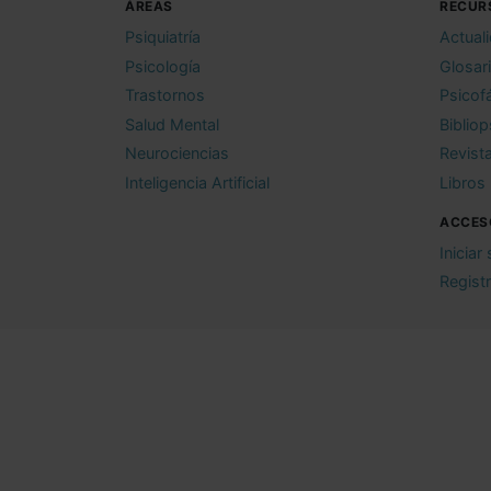
ÁREAS
RECUR
Psiquiatría
Actual
Psicología
Glosar
Trastornos
Psicof
Salud Mental
Bibliop
Neurociencias
Revist
Inteligencia Artificial
Libros
ACCES
Iniciar
Regist