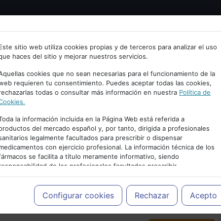
Bienvenid@ a psiquiatria.com
tría
Psicología
Neurociencia
Bienestar
Congreso
Este sitio web utiliza cookies propias y de terceros para analizar el uso
que haces del sitio y mejorar nuestros servicios.
scribe tu Email
Aquellas cookies que no sean necesarias para el funcionamiento de la
web requieren tu consentimiento. Puedes aceptar todas las cookies,
rechazarlas todas o consultar más información en nuestra
Política de
ccede o regístrate con tu email.
Cookies.
Toda la información incluida en la Página Web está referida a
productos del mercado español y, por tanto, dirigida a profesionales
sanitarios legalmente facultados para prescribir o dispensar
Cancelar
medicamentos con ejercicio profesional. La información técnica de los
PUBLICIDAD
fármacos se facilita a título meramente informativo, siendo
responsabilidad de los profesionales facultados prescribir
medicamentos y decidir, en cada caso concreto, el tratamiento más
adecuado a las necesidades del paciente.
Configurar cookies
Rechazar
Acepto