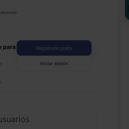
UBLICIDAD
o para
Regístrate gratis
Iniciar sesión
o
uí
.
usuarios