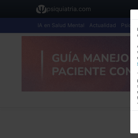
psiquiatria.com
IA en Salud Mental
Actualidad
Psiquia
E
A