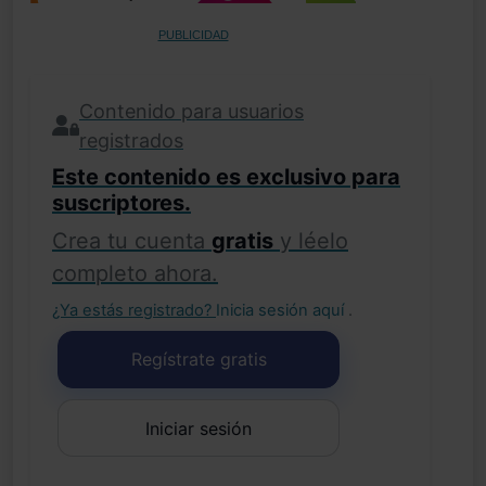
PUBLICIDAD
Contenido para usuarios
registrados
Este contenido es exclusivo para
suscriptores.
Crea tu cuenta
gratis
y léelo
completo ahora.
¿Ya estás registrado?
Inicia sesión aquí
.
Regístrate gratis
Iniciar sesión