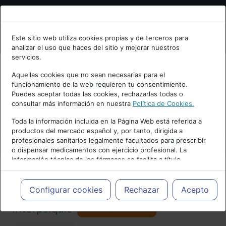
Bienvenid@ a psiquiatria.com
Este sitio web utiliza cookies propias y de terceros para
analizar el uso que haces del sitio y mejorar nuestros
Escribe tu Email
servicios.
Aquellas cookies que no sean necesarias para el
funcionamiento de la web requieren tu consentimiento.
Accede o regístrate con tu email.
Puedes aceptar todas las cookies, rechazarlas todas o
consultar más información en nuestra
Política de Cookies.
PUBLICIDAD
Toda la información incluida en la Página Web está referida a
productos del mercado español y, por tanto, dirigida a
Cancelar
profesionales sanitarios legalmente facultados para prescribir
o dispensar medicamentos con ejercicio profesional. La
información técnica de los fármacos se facilita a título
meramente informativo, siendo responsabilidad de los
profesionales facultados prescribir medicamentos y decidir, en
Actualidad y Artículos
|
Congreso
cada caso concreto, el tratamiento más adecuado a las
Configurar cookies
Rechazar
Acepto
necesidades del paciente.
Seguir
Interpsiquis
7927