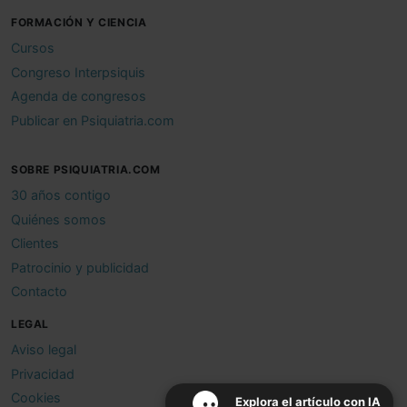
FORMACIÓN Y CIENCIA
Cursos
Congreso Interpsiquis
Agenda de congresos
Publicar en Psiquiatria.com
SOBRE PSIQUIATRIA.COM
30 años contigo
Quiénes somos
Clientes
Patrocinio y publicidad
Contacto
LEGAL
Aviso legal
Privacidad
Cookies
Explora el artículo con IA