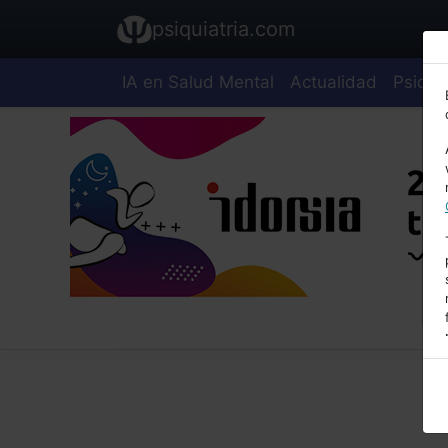
psiquiatria.com
IA en Salud Mental
Actualidad
Psiquia
E
A