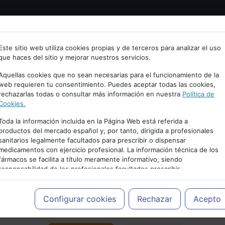
Bienvenid@ a psiquiatria.com
tría
Psicología
Neurociencia
Bienestar
Congreso
Este sitio web utiliza cookies propias y de terceros para analizar el uso
que haces del sitio y mejorar nuestros servicios.
scribe tu Email
Aquellas cookies que no sean necesarias para el funcionamiento de la
web requieren tu consentimiento. Puedes aceptar todas las cookies,
rechazarlas todas o consultar más información en nuestra
Política de
ccede o regístrate con tu email.
Cookies.
Toda la información incluida en la Página Web está referida a
productos del mercado español y, por tanto, dirigida a profesionales
sanitarios legalmente facultados para prescribir o dispensar
Cancelar
medicamentos con ejercicio profesional. La información técnica de los
PUBLICIDAD
fármacos se facilita a título meramente informativo, siendo
responsabilidad de los profesionales facultados prescribir
medicamentos y decidir, en cada caso concreto, el tratamiento más
adecuado a las necesidades del paciente.
Configurar cookies
Rechazar
Acepto