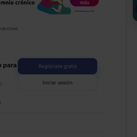
UBLICIDAD
o para
Regístrate gratis
Iniciar sesión
o
uí
.