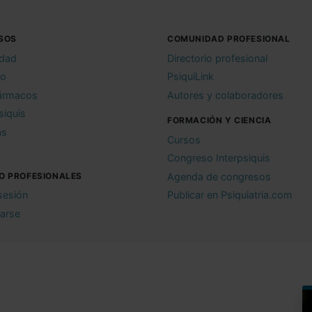
SOS
COMUNIDAD PROFESIONAL
idad
Directorio profesional
io
PsiquiLink
ármacos
Autores y colaboradores
siquis
FORMACIÓN Y CIENCIA
as
Cursos
Congreso Interpsiquis
O PROFESIONALES
Agenda de congresos
 sesión
Publicar en Psiquiatria.com
rarse