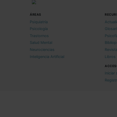
ÁREAS
RECUR
Psiquiatría
Actual
Psicología
Glosar
Trastornos
Psicof
Salud Mental
Bibliop
Neurociencias
Revist
Inteligencia Artificial
Libros
ACCES
Iniciar
Regist