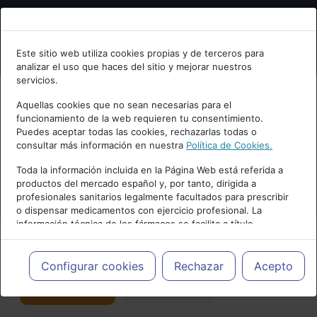
Bienvenid@ a psiquiatria.com
Este sitio web utiliza cookies propias y de terceros para
analizar el uso que haces del sitio y mejorar nuestros
Escribe tu Email
servicios.
Aquellas cookies que no sean necesarias para el
funcionamiento de la web requieren tu consentimiento.
Accede o regístrate con tu email.
Puedes aceptar todas las cookies, rechazarlas todas o
consultar más información en nuestra
Política de Cookies.
PUBLICIDAD
Toda la información incluida en la Página Web está referida a
productos del mercado español y, por tanto, dirigida a
Cancelar
profesionales sanitarios legalmente facultados para prescribir
o dispensar medicamentos con ejercicio profesional. La
información técnica de los fármacos se facilita a título
meramente informativo, siendo responsabilidad de los
profesionales facultados prescribir medicamentos y decidir, en
Actualidad y Artículos
|
Coronavirus
cada caso concreto, el tratamiento más adecuado a las
Configurar cookies
Rechazar
Acepto
necesidades del paciente.
Seguir
Favorito
3