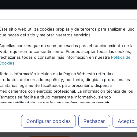
Bienvenid@ a psiquiatria.com
tría
Psicología
Neurociencia
Bienestar
Congreso
Este sitio web utiliza cookies propias y de terceros para analizar el uso
que haces del sitio y mejorar nuestros servicios.
scribe tu Email
Aquellas cookies que no sean necesarias para el funcionamiento de la
web requieren tu consentimiento. Puedes aceptar todas las cookies,
rechazarlas todas o consultar más información en nuestra
Política de
ccede o regístrate con tu email.
Cookies.
Toda la información incluida en la Página Web está referida a
productos del mercado español y, por tanto, dirigida a profesionales
sanitarios legalmente facultados para prescribir o dispensar
Cancelar
medicamentos con ejercicio profesional. La información técnica de los
PUBLICIDAD
fármacos se facilita a título meramente informativo, siendo
responsabilidad de los profesionales facultados prescribir
medicamentos y decidir, en cada caso concreto, el tratamiento más
adecuado a las necesidades del paciente.
Configurar cookies
Rechazar
Acepto