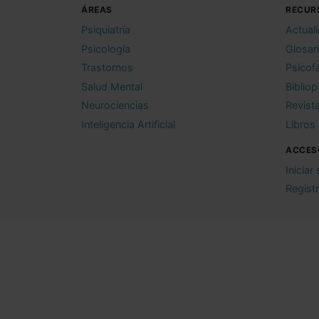
ÁREAS
RECUR
Psiquiatría
Actual
Psicología
Glosar
Trastornos
Psicof
Salud Mental
Bibliop
Neurociencias
Revist
Inteligencia Artificial
Libros
ACCES
Iniciar
Regist