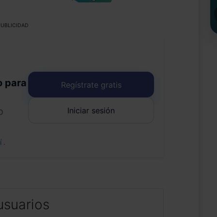
UBLICIDAD
o para
Regístrate gratis
Iniciar sesión
o
uí
.
usuarios