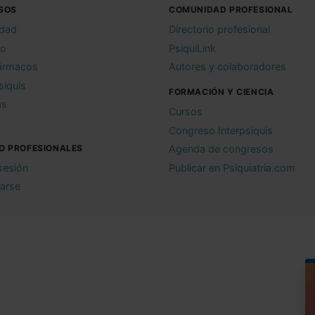
SOS
COMUNIDAD PROFESIONAL
idad
Directorio profesional
io
PsiquiLink
ármacos
Autores y colaboradores
siquis
FORMACIÓN Y CIENCIA
as
Cursos
Congreso Interpsiquis
O PROFESIONALES
Agenda de congresos
 sesión
Publicar en Psiquiatria.com
rarse