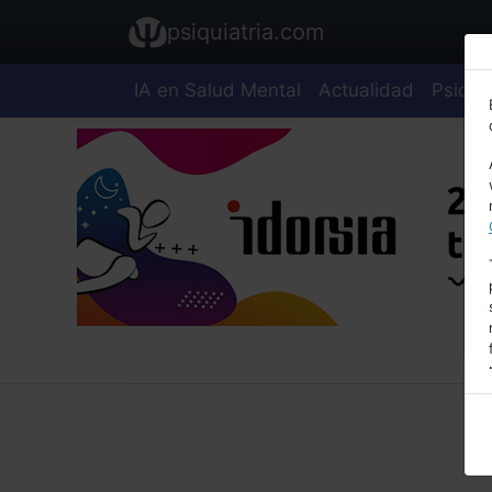
psiquiatria.com
IA en Salud Mental
Actualidad
Psiquia
E
A