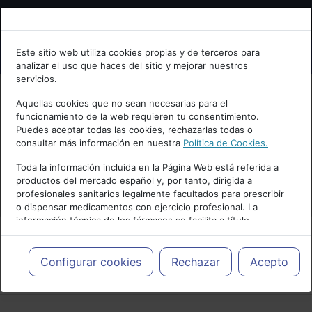
Bienvenid@ a psiquiatria.com
Este sitio web utiliza cookies propias y de terceros para
analizar el uso que haces del sitio y mejorar nuestros
Escribe tu Email
servicios.
Aquellas cookies que no sean necesarias para el
funcionamiento de la web requieren tu consentimiento.
Accede o regístrate con tu email.
Puedes aceptar todas las cookies, rechazarlas todas o
consultar más información en nuestra
Política de Cookies.
Toda la información incluida en la Página Web está referida a
productos del mercado español y, por tanto, dirigida a
Cancelar
profesionales sanitarios legalmente facultados para prescribir
o dispensar medicamentos con ejercicio profesional. La
información técnica de los fármacos se facilita a título
meramente informativo, siendo responsabilidad de los
profesionales facultados prescribir medicamentos y decidir, en
cada caso concreto, el tratamiento más adecuado a las
Configurar cookies
Rechazar
Acepto
PUBLICIDAD
necesidades del paciente.