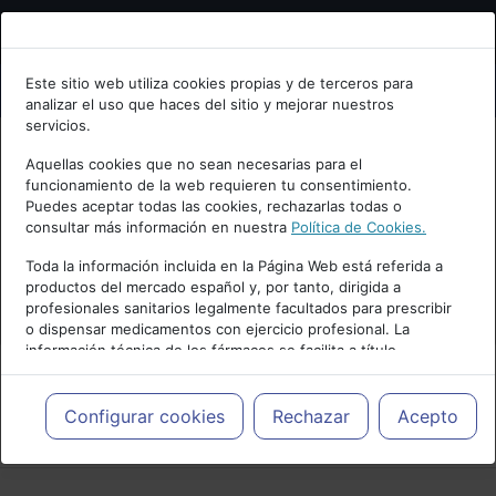
Bienvenid@ a psiquiatria.com
Este sitio web utiliza cookies propias y de terceros para
analizar el uso que haces del sitio y mejorar nuestros
Escribe tu Email
servicios.
Aquellas cookies que no sean necesarias para el
funcionamiento de la web requieren tu consentimiento.
Accede o regístrate con tu email.
Puedes aceptar todas las cookies, rechazarlas todas o
consultar más información en nuestra
Política de Cookies.
Toda la información incluida en la Página Web está referida a
productos del mercado español y, por tanto, dirigida a
Cancelar
profesionales sanitarios legalmente facultados para prescribir
o dispensar medicamentos con ejercicio profesional. La
información técnica de los fármacos se facilita a título
meramente informativo, siendo responsabilidad de los
profesionales facultados prescribir medicamentos y decidir, en
cada caso concreto, el tratamiento más adecuado a las
Configurar cookies
Rechazar
Acepto
PUBLICIDAD
necesidades del paciente.