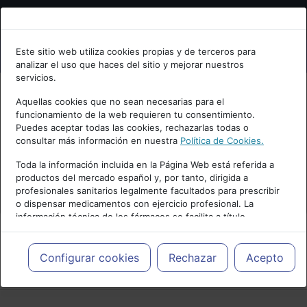
Bienvenid@ a psiquiatria.com
Este sitio web utiliza cookies propias y de terceros para
analizar el uso que haces del sitio y mejorar nuestros
Escribe tu Email
servicios.
Aquellas cookies que no sean necesarias para el
funcionamiento de la web requieren tu consentimiento.
Accede o regístrate con tu email.
Puedes aceptar todas las cookies, rechazarlas todas o
consultar más información en nuestra
Política de Cookies.
Toda la información incluida en la Página Web está referida a
productos del mercado español y, por tanto, dirigida a
Cancelar
profesionales sanitarios legalmente facultados para prescribir
o dispensar medicamentos con ejercicio profesional. La
información técnica de los fármacos se facilita a título
meramente informativo, siendo responsabilidad de los
profesionales facultados prescribir medicamentos y decidir, en
cada caso concreto, el tratamiento más adecuado a las
Configurar cookies
Rechazar
Acepto
PUBLICIDAD
necesidades del paciente.