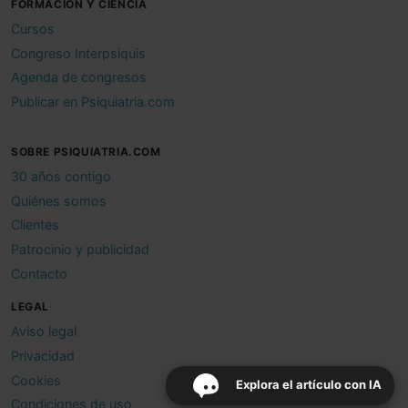
FORMACIÓN Y CIENCIA
Cursos
Congreso Interpsiquis
Agenda de congresos
Publicar en Psiquiatria.com
SOBRE PSIQUIATRIA.COM
30 años contigo
Quiénes somos
Clientes
Patrocinio y publicidad
Contacto
LEGAL
Aviso legal
Privacidad
Cookies
Explora el artículo con IA
Condiciones de uso