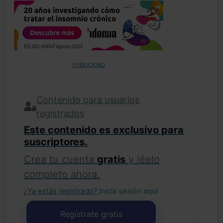
PUBLICIDAD
Contenido para usuarios
registrados
Este contenido es exclusivo para
suscriptores.
Crea tu cuenta
gratis
y léelo
completo ahora.
¿Ya estás registrado?
Inicia sesión aquí
.
Regístrate gratis