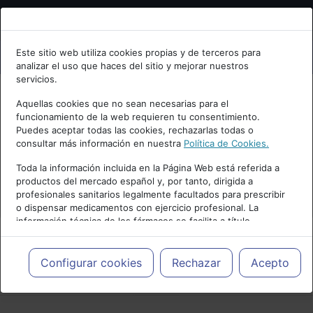
Bienvenid@ a psiquiatria.com
Este sitio web utiliza cookies propias y de terceros para
analizar el uso que haces del sitio y mejorar nuestros
Escribe tu Email
servicios.
Aquellas cookies que no sean necesarias para el
funcionamiento de la web requieren tu consentimiento.
Accede o regístrate con tu email.
Puedes aceptar todas las cookies, rechazarlas todas o
consultar más información en nuestra
Política de Cookies.
Toda la información incluida en la Página Web está referida a
productos del mercado español y, por tanto, dirigida a
Cancelar
profesionales sanitarios legalmente facultados para prescribir
o dispensar medicamentos con ejercicio profesional. La
información técnica de los fármacos se facilita a título
meramente informativo, siendo responsabilidad de los
profesionales facultados prescribir medicamentos y decidir, en
cada caso concreto, el tratamiento más adecuado a las
Configurar cookies
Rechazar
Acepto
PUBLICIDAD
necesidades del paciente.