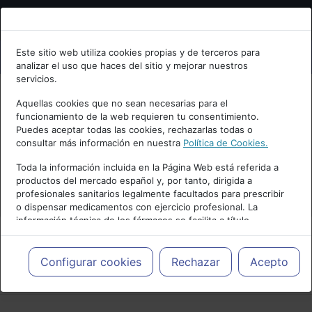
Bienvenid@ a psiquiatria.com
Este sitio web utiliza cookies propias y de terceros para
analizar el uso que haces del sitio y mejorar nuestros
Escribe tu Email
servicios.
Aquellas cookies que no sean necesarias para el
funcionamiento de la web requieren tu consentimiento.
Accede o regístrate con tu email.
Puedes aceptar todas las cookies, rechazarlas todas o
consultar más información en nuestra
Política de Cookies.
Toda la información incluida en la Página Web está referida a
productos del mercado español y, por tanto, dirigida a
Cancelar
profesionales sanitarios legalmente facultados para prescribir
o dispensar medicamentos con ejercicio profesional. La
información técnica de los fármacos se facilita a título
meramente informativo, siendo responsabilidad de los
profesionales facultados prescribir medicamentos y decidir, en
cada caso concreto, el tratamiento más adecuado a las
Configurar cookies
Rechazar
Acepto
PUBLICIDAD
necesidades del paciente.