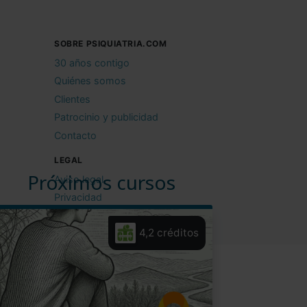
SOBRE PSIQUIATRIA.COM
30 años contigo
Quiénes somos
Clientes
Patrocinio y publicidad
Contacto
LEGAL
Próximos cursos
Aviso legal
Privacidad
Cookies
4,2 créditos
Condiciones de uso