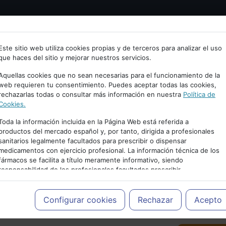
Bienvenid@ a psiquiatria.com
tría
Psicología
Neurociencia
Bienestar
Congreso
Este sitio web utiliza cookies propias y de terceros para analizar el uso
que haces del sitio y mejorar nuestros servicios.
scribe tu Email
Aquellas cookies que no sean necesarias para el funcionamiento de la
web requieren tu consentimiento. Puedes aceptar todas las cookies,
rechazarlas todas o consultar más información en nuestra
Política de
ccede o regístrate con tu email.
Cookies.
Toda la información incluida en la Página Web está referida a
productos del mercado español y, por tanto, dirigida a profesionales
sanitarios legalmente facultados para prescribir o dispensar
Cancelar
medicamentos con ejercicio profesional. La información técnica de los
PUBLICIDAD
fármacos se facilita a título meramente informativo, siendo
responsabilidad de los profesionales facultados prescribir
medicamentos y decidir, en cada caso concreto, el tratamiento más
adecuado a las necesidades del paciente.
Configurar cookies
Rechazar
Acepto