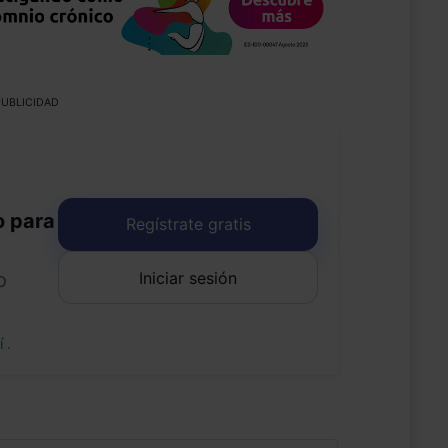
UBLICIDAD
o para
Regístrate gratis
Iniciar sesión
o
uí
.