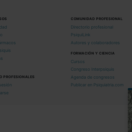
SOS
COMUNIDAD PROFESIONAL
idad
Directorio profesional
io
PsiquiLink
ármacos
Autores y colaboradores
siquis
FORMACIÓN Y CIENCIA
as
Cursos
Congreso Interpsiquis
O PROFESIONALES
Agenda de congresos
 sesión
Publicar en Psiquiatria.com
rarse