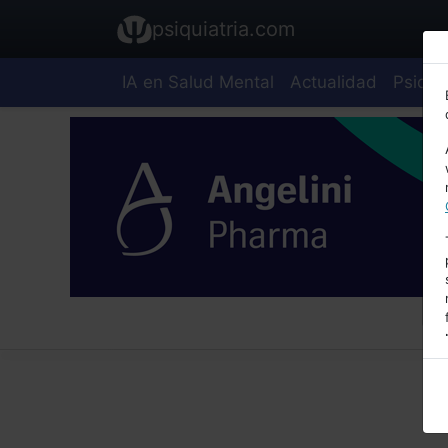
psiquiatria.com
IA en Salud Mental
Actualidad
Psiquia
E
A