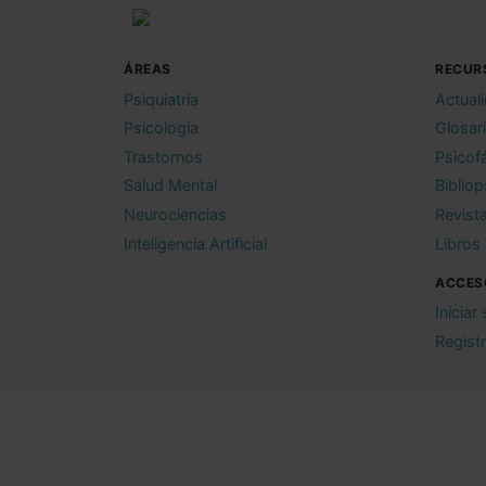
ÁREAS
RECUR
Psiquiatría
Actual
Psicología
Glosar
Trastornos
Psicof
Salud Mental
Bibliop
Neurociencias
Revist
Inteligencia Artificial
Libros
ACCES
Iniciar
Regist