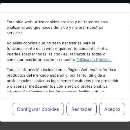
Bienvenid@ a psiquiatria.com
Este sitio web utiliza cookies propias y de terceros para
analizar el uso que haces del sitio y mejorar nuestros
Escribe tu Email
servicios.
Aquellas cookies que no sean necesarias para el
funcionamiento de la web requieren tu consentimiento.
Accede o regístrate con tu email.
Puedes aceptar todas las cookies, rechazarlas todas o
consultar más información en nuestra
Política de Cookies.
Toda la información incluida en la Página Web está referida a
productos del mercado español y, por tanto, dirigida a
Cancelar
profesionales sanitarios legalmente facultados para prescribir
o dispensar medicamentos con ejercicio profesional. La
información técnica de los fármacos se facilita a título
meramente informativo, siendo responsabilidad de los
profesionales facultados prescribir medicamentos y decidir, en
cada caso concreto, el tratamiento más adecuado a las
Configurar cookies
Rechazar
Acepto
PUBLICIDAD
necesidades del paciente.