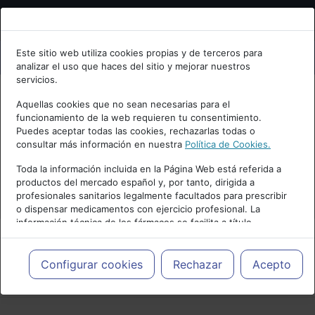
Bienvenid@ a psiquiatria.com
Este sitio web utiliza cookies propias y de terceros para
analizar el uso que haces del sitio y mejorar nuestros
Escribe tu Email
servicios.
Aquellas cookies que no sean necesarias para el
funcionamiento de la web requieren tu consentimiento.
Accede o regístrate con tu email.
Puedes aceptar todas las cookies, rechazarlas todas o
consultar más información en nuestra
Política de Cookies.
Toda la información incluida en la Página Web está referida a
productos del mercado español y, por tanto, dirigida a
Cancelar
profesionales sanitarios legalmente facultados para prescribir
o dispensar medicamentos con ejercicio profesional. La
información técnica de los fármacos se facilita a título
meramente informativo, siendo responsabilidad de los
profesionales facultados prescribir medicamentos y decidir, en
cada caso concreto, el tratamiento más adecuado a las
Configurar cookies
Rechazar
Acepto
PUBLICIDAD
necesidades del paciente.