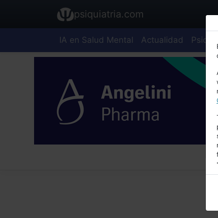
psiquiatria.com
IA en Salud Mental
Actualidad
Psiquia
E
A