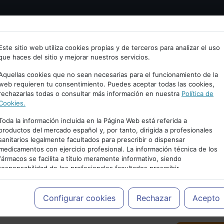
Bienvenid@ a psiquiatria.com
tría
Psicología
Neurociencia
Bienestar
Congreso
Este sitio web utiliza cookies propias y de terceros para analizar el uso
que haces del sitio y mejorar nuestros servicios.
scribe tu Email
Aquellas cookies que no sean necesarias para el funcionamiento de la
web requieren tu consentimiento. Puedes aceptar todas las cookies,
rechazarlas todas o consultar más información en nuestra
Política de
ccede o regístrate con tu email.
Cookies.
Toda la información incluida en la Página Web está referida a
productos del mercado español y, por tanto, dirigida a profesionales
sanitarios legalmente facultados para prescribir o dispensar
Cancelar
medicamentos con ejercicio profesional. La información técnica de los
PUBLICIDAD
fármacos se facilita a título meramente informativo, siendo
responsabilidad de los profesionales facultados prescribir
medicamentos y decidir, en cada caso concreto, el tratamiento más
adecuado a las necesidades del paciente.
Configurar cookies
Rechazar
Acepto