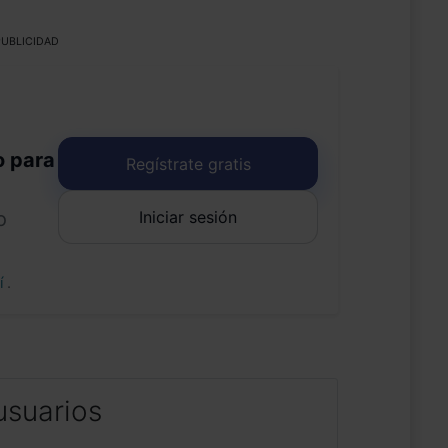
UBLICIDAD
o para
Regístrate gratis
Iniciar sesión
o
uí
.
usuarios