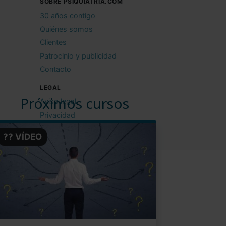
SOBRE PSIQUIATRIA.COM
30 años contigo
Quiénes somos
Clientes
Patrocinio y publicidad
Contacto
LEGAL
Próximos cursos
Aviso legal
Privacidad
Cookies
?? VÍDEO
Condiciones de uso