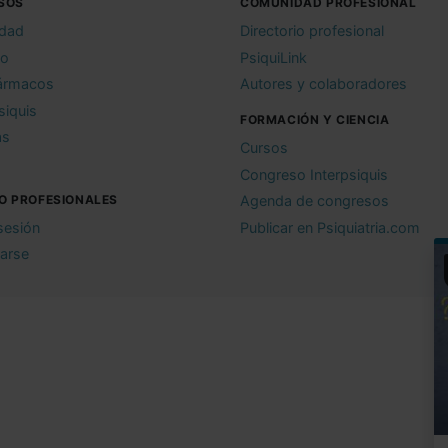
SOS
COMUNIDAD PROFESIONAL
idad
Directorio profesional
io
PsiquiLink
ármacos
Autores y colaboradores
siquis
FORMACIÓN Y CIENCIA
as
Cursos
Congreso Interpsiquis
O PROFESIONALES
Agenda de congresos
 sesión
Publicar en Psiquiatria.com
rarse