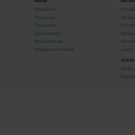
ÁREAS
RECUR
Psiquiatría
Actual
Psicología
Glosar
Trastornos
Psicof
Salud Mental
Bibliop
Neurociencias
Revist
Inteligencia Artificial
Libros
ACCES
Iniciar
Regist