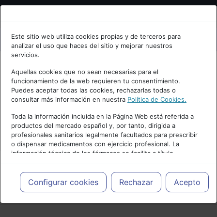
Bienvenid@ a psiquiatria.com
Este sitio web utiliza cookies propias y de terceros para
analizar el uso que haces del sitio y mejorar nuestros
Escribe tu Email
servicios.
Aquellas cookies que no sean necesarias para el
funcionamiento de la web requieren tu consentimiento.
Accede o regístrate con tu email.
Puedes aceptar todas las cookies, rechazarlas todas o
consultar más información en nuestra
Política de Cookies.
Toda la información incluida en la Página Web está referida a
productos del mercado español y, por tanto, dirigida a
Cancelar
profesionales sanitarios legalmente facultados para prescribir
o dispensar medicamentos con ejercicio profesional. La
información técnica de los fármacos se facilita a título
meramente informativo, siendo responsabilidad de los
profesionales facultados prescribir medicamentos y decidir, en
cada caso concreto, el tratamiento más adecuado a las
Configurar cookies
Rechazar
Acepto
PUBLICIDAD
necesidades del paciente.