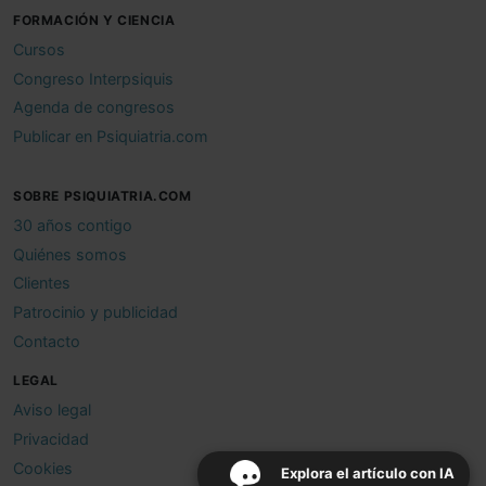
FORMACIÓN Y CIENCIA
Cursos
Congreso Interpsiquis
Agenda de congresos
Publicar en Psiquiatria.com
SOBRE PSIQUIATRIA.COM
30 años contigo
Quiénes somos
Clientes
Patrocinio y publicidad
Contacto
LEGAL
Aviso legal
Privacidad
Cookies
Explora el artículo con IA