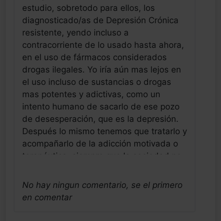
estudio, sobretodo para ellos, los
diagnosticado/as de Depresión Crónica
resistente, yendo incluso a
contracorriente de lo usado hasta ahora,
en el uso de fármacos considerados
drogas ilegales. Yo iría aún mas lejos en
el uso incluso de sustancias o drogas
mas potentes y adictivas, como un
intento humano de sacarlo de ese pozo
de desesperación, que es la depresión.
Después lo mismo tenemos que tratarlo y
acompañarlo de la adicción motivada o
terapéutica, siempre que la sociedad no
los condene también e incluso pueda
hacerlo sufrir mas, aunque es difícil, que
No hay ningun comentario, se el primero
la propia depresión. Las adicciones
en comentar
inicialmente por lo menos no causan
depresión, en mi opinión está mas