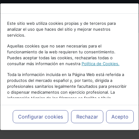
Bienvenid@ a psiquiatria.com
Este sitio web utiliza cookies propias y de terceros para
analizar el uso que haces del sitio y mejorar nuestros
Escribe tu Email
servicios.
Aquellas cookies que no sean necesarias para el
funcionamiento de la web requieren tu consentimiento.
Accede o regístrate con tu email.
Puedes aceptar todas las cookies, rechazarlas todas o
consultar más información en nuestra
Política de Cookies.
Toda la información incluida en la Página Web está referida a
productos del mercado español y, por tanto, dirigida a
Cancelar
profesionales sanitarios legalmente facultados para prescribir
o dispensar medicamentos con ejercicio profesional. La
información técnica de los fármacos se facilita a título
meramente informativo, siendo responsabilidad de los
profesionales facultados prescribir medicamentos y decidir, en
cada caso concreto, el tratamiento más adecuado a las
Configurar cookies
Rechazar
Acepto
PUBLICIDAD
necesidades del paciente.