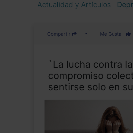
Actualidad y Artículos
|
Depr
Compartir
Me Gusta
`La lucha contra l
compromiso colect
sentirse solo en s