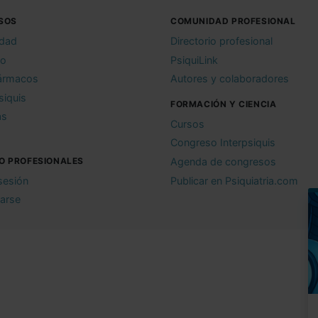
SOS
COMUNIDAD PROFESIONAL
idad
Directorio profesional
io
PsiquiLink
ármacos
Autores y colaboradores
siquis
FORMACIÓN Y CIENCIA
as
Cursos
Congreso Interpsiquis
O PROFESIONALES
Agenda de congresos
 sesión
Publicar en Psiquiatria.com
rarse