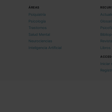
ÁREAS
RECUR
Psiquiatría
Actual
Psicología
Glosar
Trastornos
Psicof
Salud Mental
Bibliop
Neurociencias
Revist
Inteligencia Artificial
Libros
ACCES
Iniciar
Regist