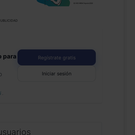
UBLICIDAD
o para
Regístrate gratis
Iniciar sesión
o
uí
.
usuarios