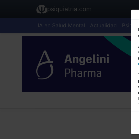
psiquiatria.com
IA en Salud Mental
Actualidad
Psiquia
E
A