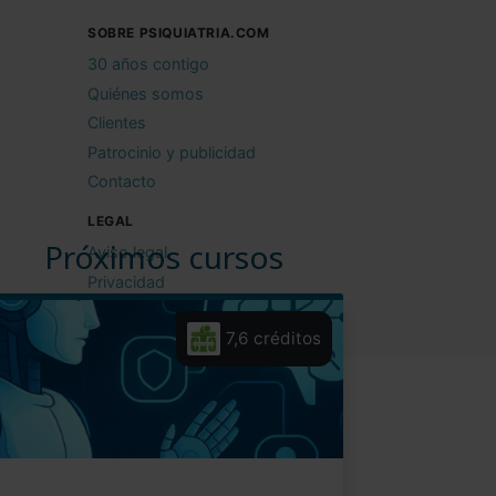
SOBRE PSIQUIATRIA.COM
30 años contigo
Quiénes somos
Clientes
Patrocinio y publicidad
Contacto
LEGAL
Próximos cursos
Aviso legal
Privacidad
Cookies
7,6 créditos
Condiciones de uso