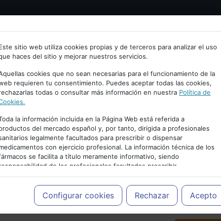
Bienvenid@ a psiquiatria.com
tría
Psicología
Neurociencia
Bienestar
Congreso
Este sitio web utiliza cookies propias y de terceros para analizar el uso
que haces del sitio y mejorar nuestros servicios.
scribe tu Email
Aquellas cookies que no sean necesarias para el funcionamiento de la
web requieren tu consentimiento. Puedes aceptar todas las cookies,
rechazarlas todas o consultar más información en nuestra
Política de
ccede o regístrate con tu email.
Cookies.
Toda la información incluida en la Página Web está referida a
productos del mercado español y, por tanto, dirigida a profesionales
sanitarios legalmente facultados para prescribir o dispensar
Cancelar
medicamentos con ejercicio profesional. La información técnica de los
PUBLICIDAD
fármacos se facilita a título meramente informativo, siendo
responsabilidad de los profesionales facultados prescribir
medicamentos y decidir, en cada caso concreto, el tratamiento más
adecuado a las necesidades del paciente.
Configurar cookies
Rechazar
Acepto