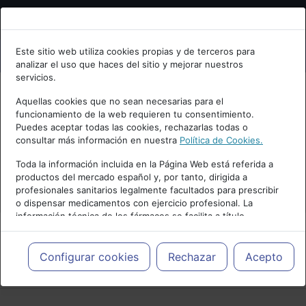
Bienvenid@ a psiquiatria.com
Este sitio web utiliza cookies propias y de terceros para
analizar el uso que haces del sitio y mejorar nuestros
Escribe tu Email
servicios.
Aquellas cookies que no sean necesarias para el
funcionamiento de la web requieren tu consentimiento.
Accede o regístrate con tu email.
Puedes aceptar todas las cookies, rechazarlas todas o
consultar más información en nuestra
Política de Cookies.
Toda la información incluida en la Página Web está referida a
productos del mercado español y, por tanto, dirigida a
Cancelar
profesionales sanitarios legalmente facultados para prescribir
o dispensar medicamentos con ejercicio profesional. La
información técnica de los fármacos se facilita a título
meramente informativo, siendo responsabilidad de los
profesionales facultados prescribir medicamentos y decidir, en
cada caso concreto, el tratamiento más adecuado a las
Configurar cookies
Rechazar
Acepto
PUBLICIDAD
necesidades del paciente.