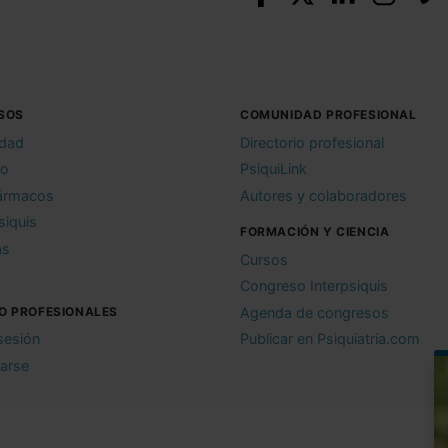
SOS
COMUNIDAD PROFESIONAL
idad
Directorio profesional
io
PsiquiLink
ármacos
Autores y colaboradores
siquis
FORMACIÓN Y CIENCIA
as
Cursos
Congreso Interpsiquis
O PROFESIONALES
Agenda de congresos
 sesión
Publicar en Psiquiatria.com
rarse