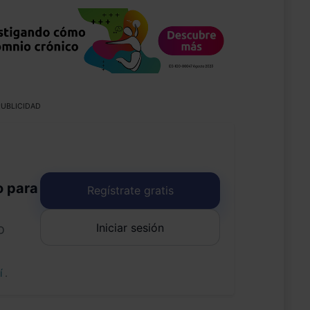
UBLICIDAD
o para
Regístrate gratis
Iniciar sesión
o
uí
.