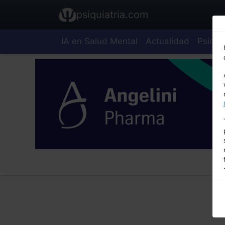
psiquiatria.com
IA en Salud Mental
Actualidad
Psiquia
E
A