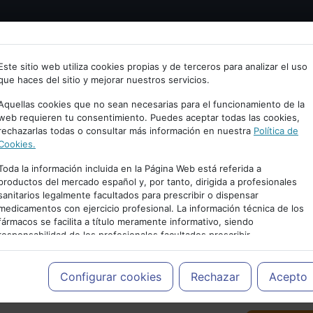
Bienvenid@ a psiquiatria.com
tría
Psicología
Neurociencia
Bienestar
Congreso
Este sitio web utiliza cookies propias y de terceros para analizar el uso
que haces del sitio y mejorar nuestros servicios.
scribe tu Email
Aquellas cookies que no sean necesarias para el funcionamiento de la
web requieren tu consentimiento. Puedes aceptar todas las cookies,
rechazarlas todas o consultar más información en nuestra
Política de
ccede o regístrate con tu email.
Cookies.
Toda la información incluida en la Página Web está referida a
productos del mercado español y, por tanto, dirigida a profesionales
sanitarios legalmente facultados para prescribir o dispensar
Cancelar
medicamentos con ejercicio profesional. La información técnica de los
PUBLICIDAD
fármacos se facilita a título meramente informativo, siendo
responsabilidad de los profesionales facultados prescribir
medicamentos y decidir, en cada caso concreto, el tratamiento más
adecuado a las necesidades del paciente.
Configurar cookies
Rechazar
Acepto