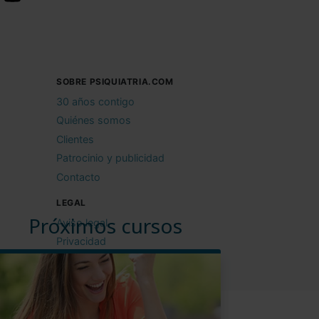
SOBRE PSIQUIATRIA.COM
30 años contigo
Quiénes somos
Clientes
Patrocinio y publicidad
Contacto
LEGAL
Próximos cursos
Aviso legal
Privacidad
Cookies
Condiciones de uso