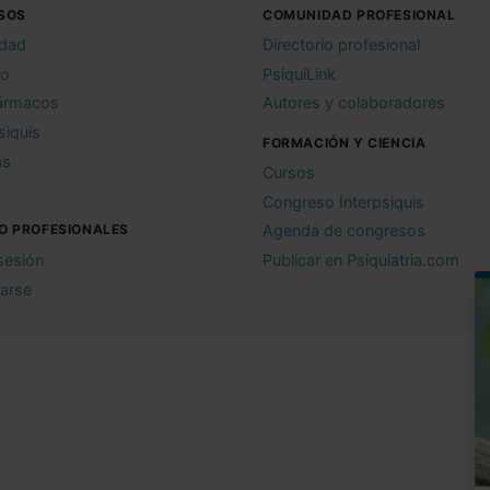
SOS
COMUNIDAD PROFESIONAL
idad
Directorio profesional
io
PsiquiLink
ármacos
Autores y colaboradores
siquis
FORMACIÓN Y CIENCIA
as
Cursos
Congreso Interpsiquis
O PROFESIONALES
Agenda de congresos
 sesión
Publicar en Psiquiatria.com
rarse