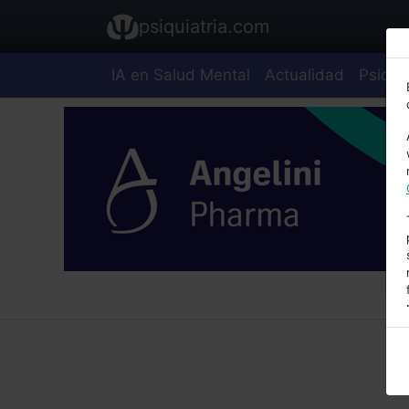
psiquiatria.com
IA en Salud Mental
Actualidad
Psiquia
E
A