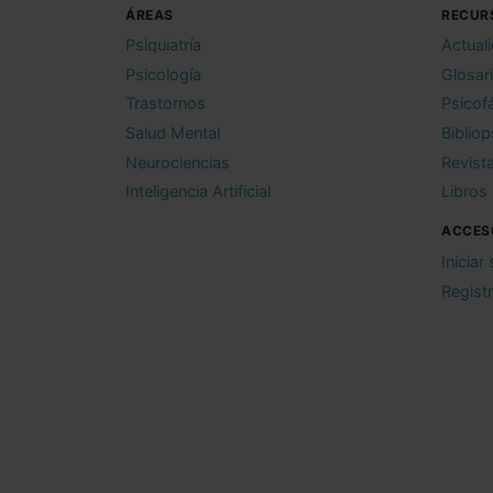
ÁREAS
RECUR
Psiquiatría
Actual
Psicología
Glosar
Trastornos
Psicof
Salud Mental
Bibliop
Neurociencias
Revist
Inteligencia Artificial
Libros
ACCES
Iniciar
Regist