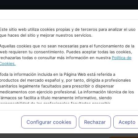
Bienvenid@ a psiquiatria.com
tría
Psicología
Neurociencia
Bienestar
Congreso
Este sitio web utiliza cookies propias y de terceros para analizar el uso
que haces del sitio y mejorar nuestros servicios.
scribe tu Email
Aquellas cookies que no sean necesarias para el funcionamiento de la
web requieren tu consentimiento. Puedes aceptar todas las cookies,
rechazarlas todas o consultar más información en nuestra
Política de
ccede o regístrate con tu email.
Cookies.
Toda la información incluida en la Página Web está referida a
productos del mercado español y, por tanto, dirigida a profesionales
sanitarios legalmente facultados para prescribir o dispensar
Cancelar
medicamentos con ejercicio profesional. La información técnica de los
PUBLICIDAD
fármacos se facilita a título meramente informativo, siendo
responsabilidad de los profesionales facultados prescribir
medicamentos y decidir, en cada caso concreto, el tratamiento más
adecuado a las necesidades del paciente.
Configurar cookies
Rechazar
Acepto