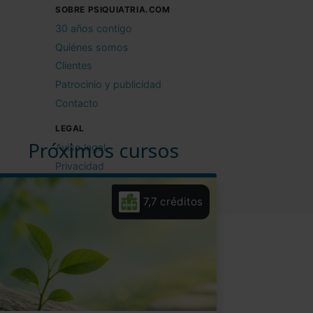
SOBRE PSIQUIATRIA.COM
30 años contigo
Quiénes somos
Clientes
Patrocinio y publicidad
Contacto
LEGAL
Próximos cursos
Aviso legal
Privacidad
Cookies
7,7 créditos
Condiciones de uso