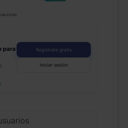
UBLICIDAD
o para
Regístrate gratis
Iniciar sesión
o
uí
.
usuarios