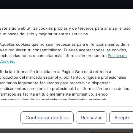
Bienvenid@ a psiquiatria.com
tría
Psicología
Neurociencia
Bienestar
Congreso
Este sitio web utiliza cookies propias y de terceros para analizar el uso
que haces del sitio y mejorar nuestros servicios.
scribe tu Email
Aquellas cookies que no sean necesarias para el funcionamiento de la
web requieren tu consentimiento. Puedes aceptar todas las cookies,
rechazarlas todas o consultar más información en nuestra
Política de
ccede o regístrate con tu email.
Cookies.
Toda la información incluida en la Página Web está referida a
productos del mercado español y, por tanto, dirigida a profesionales
sanitarios legalmente facultados para prescribir o dispensar
Cancelar
medicamentos con ejercicio profesional. La información técnica de los
PUBLICIDAD
fármacos se facilita a título meramente informativo, siendo
responsabilidad de los profesionales facultados prescribir
medicamentos y decidir, en cada caso concreto, el tratamiento más
adecuado a las necesidades del paciente.
Configurar cookies
Rechazar
Acepto