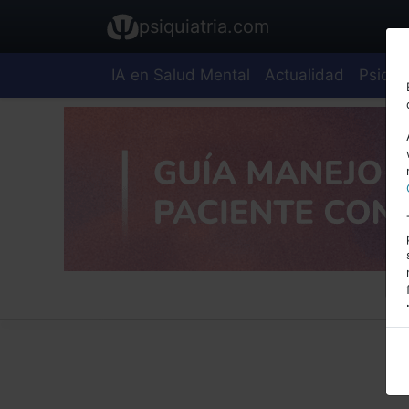
psiquiatria.com
IA en Salud Mental
Actualidad
Psiquia
E
A