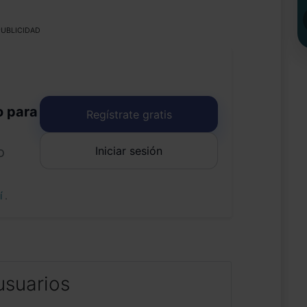
UBLICIDAD
o para
Regístrate gratis
Iniciar sesión
o
uí
.
usuarios