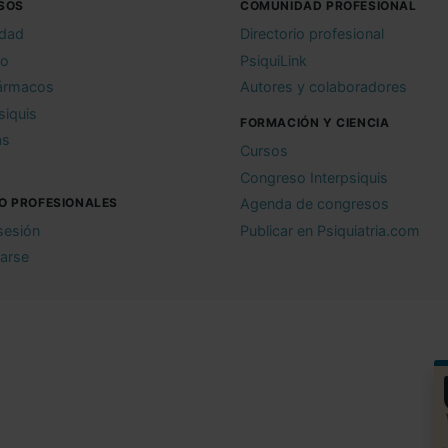
SOS
COMUNIDAD PROFESIONAL
idad
Directorio profesional
io
PsiquiLink
ármacos
Autores y colaboradores
siquis
FORMACIÓN Y CIENCIA
as
Cursos
Congreso Interpsiquis
O PROFESIONALES
Agenda de congresos
 sesión
Publicar en Psiquiatria.com
rarse