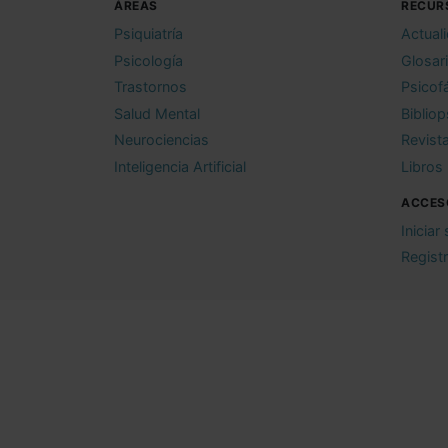
ÁREAS
RECUR
Psiquiatría
Actual
Psicología
Glosar
Trastornos
Psicof
Salud Mental
Bibliop
Neurociencias
Revist
Inteligencia Artificial
Libros
ACCES
Iniciar
Regist