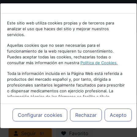
Bienvenid@ a psiquiatria.com
Este sitio web utiliza cookies propias y de terceros para
analizar el uso que haces del sitio y mejorar nuestros
Escribe tu Email
servicios.
Aquellas cookies que no sean necesarias para el
funcionamiento de la web requieren tu consentimiento.
Accede o regístrate con tu email.
Puedes aceptar todas las cookies, rechazarlas todas o
consultar más información en nuestra
Política de Cookies.
PUBLICIDAD
Toda la información incluida en la Página Web está referida a
productos del mercado español y, por tanto, dirigida a
Cancelar
profesionales sanitarios legalmente facultados para prescribir
o dispensar medicamentos con ejercicio profesional. La
información técnica de los fármacos se facilita a título
meramente informativo, siendo responsabilidad de los
profesionales facultados prescribir medicamentos y decidir, en
Actualidad y Artículos
|
cada caso concreto, el tratamiento más adecuado a las
Configurar cookies
Rechazar
Acepto
necesidades del paciente.
Neuropsiquiatría y Neurología
Seguir
Favorito
51