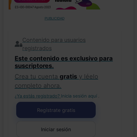
PUBLICIDAD
Contenido para usuarios
registrados
Este contenido es exclusivo para
suscriptores.
Crea tu cuenta
gratis
y léelo
completo ahora.
¿Ya estás registrado?
Inicia sesión aquí
.
Regístrate gratis
Iniciar sesión