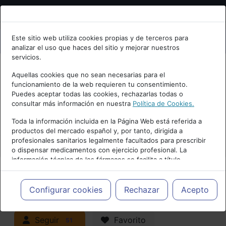
Bienvenid@ a psiquiatria.com
Este sitio web utiliza cookies propias y de terceros para
analizar el uso que haces del sitio y mejorar nuestros
Escribe tu Email
servicios.
Aquellas cookies que no sean necesarias para el
funcionamiento de la web requieren tu consentimiento.
Accede o regístrate con tu email.
Puedes aceptar todas las cookies, rechazarlas todas o
consultar más información en nuestra
Política de Cookies.
PUBLICIDAD
Toda la información incluida en la Página Web está referida a
productos del mercado español y, por tanto, dirigida a
Cancelar
profesionales sanitarios legalmente facultados para prescribir
o dispensar medicamentos con ejercicio profesional. La
información técnica de los fármacos se facilita a título
meramente informativo, siendo responsabilidad de los
profesionales facultados prescribir medicamentos y decidir, en
Actualidad y Artículos
|
cada caso concreto, el tratamiento más adecuado a las
Configurar cookies
Rechazar
Acepto
necesidades del paciente.
Neuropsiquiatría y Neurología
Seguir
Favorito
51