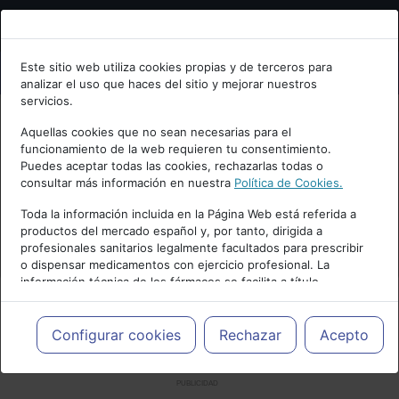
Bienvenid@ a psiquiatria.com
Este sitio web utiliza cookies propias y de terceros para
analizar el uso que haces del sitio y mejorar nuestros
Escribe tu Email
servicios.
Aquellas cookies que no sean necesarias para el
funcionamiento de la web requieren tu consentimiento.
Accede o regístrate con tu email.
Puedes aceptar todas las cookies, rechazarlas todas o
consultar más información en nuestra
Política de Cookies.
Toda la información incluida en la Página Web está referida a
productos del mercado español y, por tanto, dirigida a
Cancelar
profesionales sanitarios legalmente facultados para prescribir
o dispensar medicamentos con ejercicio profesional. La
información técnica de los fármacos se facilita a título
meramente informativo, siendo responsabilidad de los
profesionales facultados prescribir medicamentos y decidir, en
cada caso concreto, el tratamiento más adecuado a las
Configurar cookies
Rechazar
Acepto
necesidades del paciente.
PUBLICIDAD